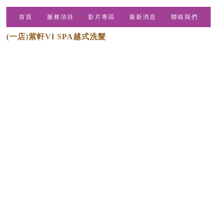
首頁
服務項目
影片專區
最新消息
聯絡我們
(一店)紫軒VI SPA越式洗髮
Line ID：@698yucoo
電話：04-2320-0661
地址：台中市西區東興路三段192號
FB：VI SPA 越式洗頭
(二店)紫嫣SPA館
Line ID：@635geerx
電話：04-2246-1616
地址：台中市北屯區北屯路282-3號
FB：紫嫣SPA館
越式洗髮
台中越式洗髮
西區越式洗髮
越式洗髮推薦
台中越式洗髮推薦
Designed by
揚京快客
Copyright © 2026
隱私權政策
網站使用條款
..
累積人氣: 42964