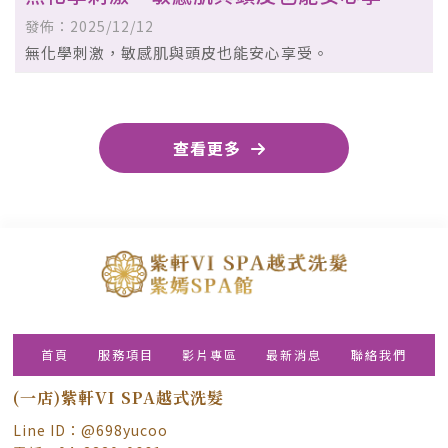
受。 - 台中越式洗髮按摩｜西區越式洗髮按
發佈：2025/12/12
摩
無化學刺激，敏感肌與頭皮也能安心享受。
查看更多
首頁
服務項目
影片專區
最新消息
聯絡我們
(一店)紫軒VI SPA越式洗髮
Line ID：@698yucoo