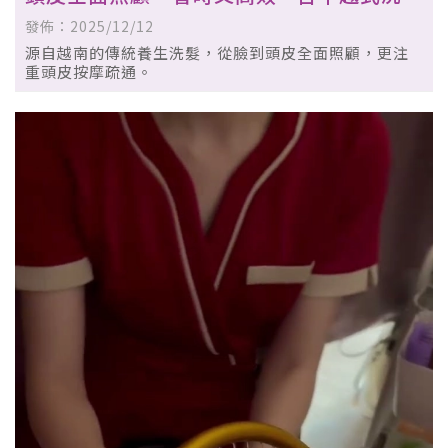
｜西區越式洗髮
發佈：2025/12/12
源自越南的傳統養生洗髮，從臉到頭皮全面照顧，更注
重頭皮按摩疏通。