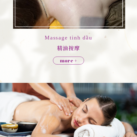
Massage tinh dầu
精油按摩
more
+