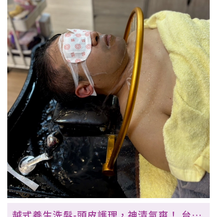
越式養生洗髮-頭皮護理，神清氣爽！ 台中