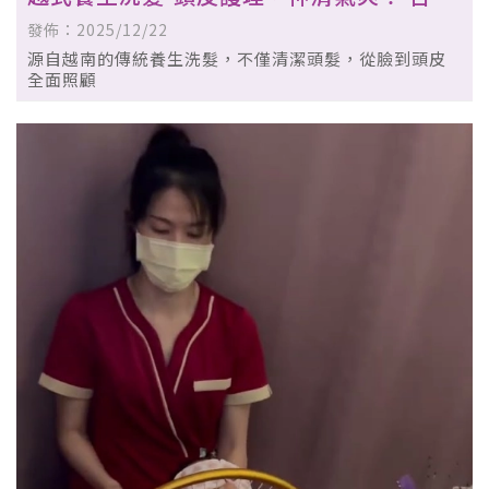
越式洗頭｜西區越式洗頭
發佈：2025/12/22
源自越南的傳統養生洗髮，不僅清潔頭髮，從臉到頭皮
全面照顧