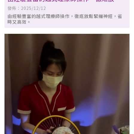
緊繃神經。 - 台中越式洗髮按摩｜西區越式
發佈：2025/12/12
洗髮按摩
由經驗豐富的越式理療師操作，徹底放鬆緊繃神經，省
時又高效。