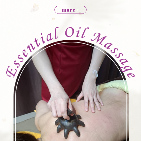
more
+