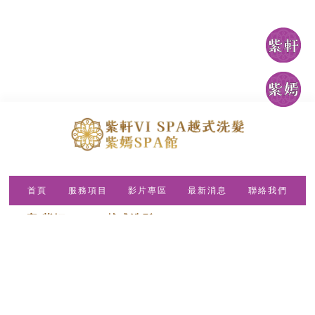
首頁
服務項目
影片專區
最新消息
聯絡我們
(一店)紫軒VI SPA越式洗髮
Line ID：@698yucoo
電話：04-2320-0661
地址：台中市西區東興路三段192號
FB：VI SPA 越式洗頭
(二店)紫嫣SPA館